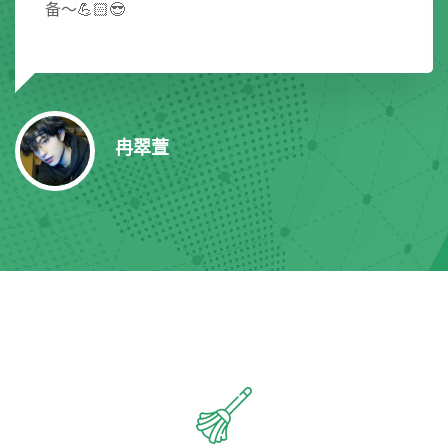
备～💪🏻😎
冉翠萱