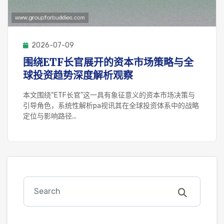
2026-07-09
围绕ETF长官展开的资本市场策略与全
球投资趋势深度解析观察
本文围绕“ETF长官”这一具有象征意义的资本市场决策与
引导角色，系统性解析pa视讯其在全球投资体系中的战略
定位与影响路径...