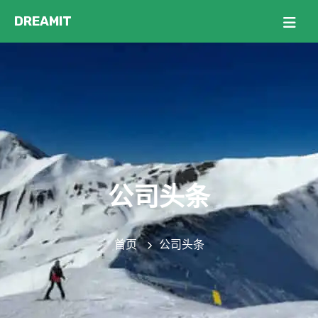
公司头条
首页
公司头条